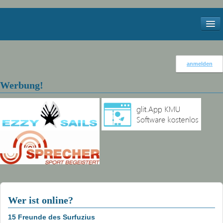
Start
anmelden
Kontakt
Werbung!
Impressum
Services
Meteo
Webcams
Windstatistik Walensee
Bilder
Wer ist online?
2012
15 Freunde des Surfuzius