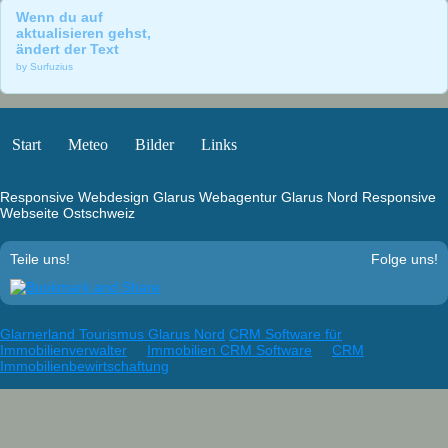
Wenn du auf
2011
aktualisieren gehst,
ändert der Text
2010
by Surfuzius
2009
2008
Start
Meteo
Bilder
Links
2007
Responsive Webdesign Glarus
Webagentur Glarus Nord
Responsive
Webseite Ostschweiz
2006
Teile uns!
Folge uns!
2005
2004
Glarnerland Tourismus Glarus Nord
CRM Software für
Landschaft
Immobilienverwalter
Immobilien CRM Software
CRM
Immobilienbewirtschaftung
Links