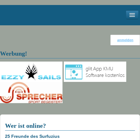
Start
anmelden
Kontakt
Werbung!
Impressum
Services
Meteo
Webcams
Windstatistik Walensee
Bilder
Wer ist online?
2012
25 Freunde des Surfuzius