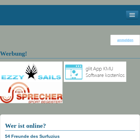
Start
anmelden
Kontakt
Werbung!
Impressum
Services
Meteo
Webcams
Windstatistik Walensee
Bilder
Wer ist online?
2012
54 Freunde des Surfuzius