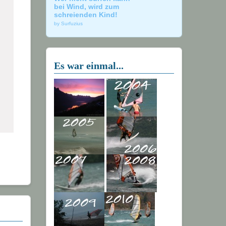
bei Wind, wird zum
schreienden Kind!
by Surfuzius
Es war einmal...