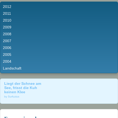
2012
2011
2010
2009
2008
2007
2006
2005
2004
Landschaft
Liegt der Schnee am
See, frisst die Kuh
keinen Klee
by Surfuzius