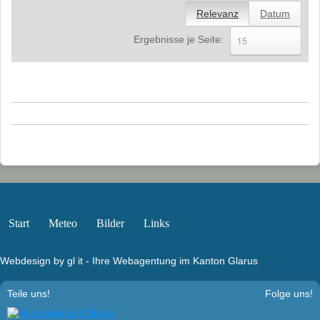
Relevanz
Datum
2011
Ergebnisse je Seite:
2010
select
2009
2008
2007
2006
2005
2004
Start
Meteo
Bilder
Links
Landschaft
Webdesign by gl it - Ihre Webagentung im Kanton Glarus
Links
Teile uns!
Folge uns!