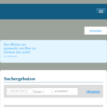
Start
anmelden
Kontakt
Der Winter ist
Impressum
gemacht um Bier zu
trinken bis acht!
Services
by Surfuzius
Meteo
Webcams
Suchergebnisse
Windstatistik Walensee
erweitert
[ 25.05.2013 ]
Hinweise
Bilder
2012