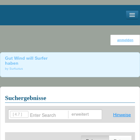
Start
anmelden
Kontakt
Gut Wind will Surfer
Impressum
haben
by Surfuzius
Services
Meteo
Suchergebnisse
Webcams
Windstatistik Walensee
erweitert
[ 4.7 ]
Hinweise
Bilder
2012