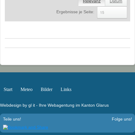
Relevanz
Datum
2011
Ergebnisse je Seite:
select
2010
2009
2008
2007
2006
2005
Start
Meteo
Bilder
Links
2004
Landschaft
Webdesign by gl it - Ihre Webagentung im Kanton Glarus
Links
Teile uns!
Folge uns!