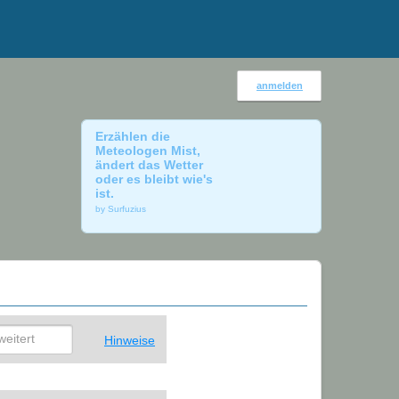
anmelden
Erzählen die
Meteologen Mist,
ändert das Wetter
oder es bleibt wie's
ist.
by Surfuzius
weitert
Hinweise