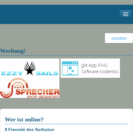
Start
anmelden
Kontakt
Werbung!
Impressum
Services
Meteo
Webcams
Windstatistik Walensee
Bilder
Wer ist online?
2012
8 Freunde des Surfuzius