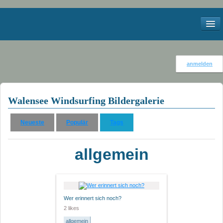
Start
anmelden
Kontakt
Impressum
Walensee Windsurfing Bildergalerie
Services
Neueste
Populär
Tags
Meteo
allgemein
Webcams
Windstatistik Walensee
Bilder
Wer erinnert sich noch?
2 likes
2012
allgemein