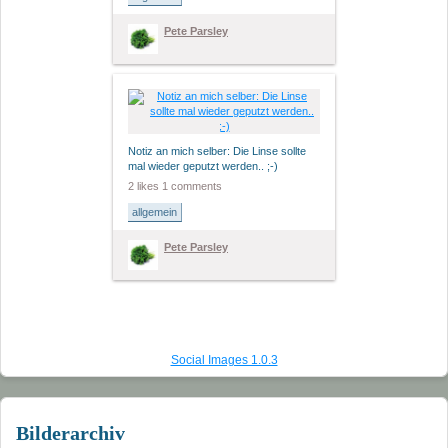
2011
Pete Parsley
2010
2009
2008
Notiz an mich selber: Die Linse sollte
mal wieder geputzt werden.. ;-)
2007
2 likes
1 comments
allgemein
2006
Pete Parsley
2005
2004
Landschaft
Social Images 1.0.3
Links
Bilderarchiv