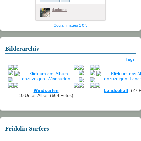
2011
duchonic
2010
Social Images 1.0.3
2009
2008
Bilderarchiv
2007
Tags
2006
2005
Windsurfen
Landschaft
(27 F
2004
10 Unter-Alben (664 Fotos)
Landschaft
Links
Fridolin Surfers