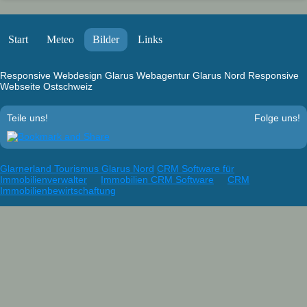
Start
Meteo
Bilder
Links
Responsive Webdesign Glarus
Webagentur Glarus Nord
Responsive
Webseite Ostschweiz
Teile uns!
Folge uns!
Glarnerland Tourismus Glarus Nord
CRM Software für
Immobilienverwalter
Immobilien CRM Software
CRM
Immobilienbewirtschaftung