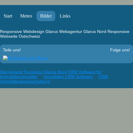
Start
Meteo
Bilder
Links
Responsive Webdesign Glarus
Webagentur Glarus Nord
Responsive
Webseite Ostschweiz
Teile uns!
Folge uns!
Glarnerland Tourismus Glarus Nord
CRM Software für
Immobilienverwalter
Immobilien CRM Software
CRM
Immobilienbewirtschaftung