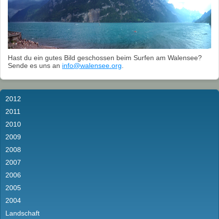
Hast du ein gutes Bild geschossen beim Surfen am Walensee?
Sende es uns an
info@walensee.org
.
2012
2011
2010
2009
2008
2007
2006
2005
2004
Landschaft