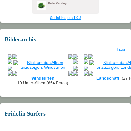
Pete Parsley
2011
2010
Social Images 1.0.3
2009
Bilderarchiv
2008
Tags
2007
2006
2005
Windsurfen
Landschaft
(27 F
10 Unter-Alben (664 Fotos)
2004
Landschaft
Links
Fridolin Surfers