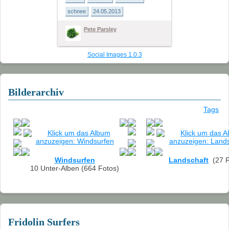
2011
schnee
24.05.2013
Pete Parsley
2010
2009
Social Images 1.0.3
2008
Bilderarchiv
2007
Tags
2006
2005
2004
Windsurfen
Landschaft
(27 F
10 Unter-Alben (664 Fotos)
Landschaft
Links
Fridolin Surfers