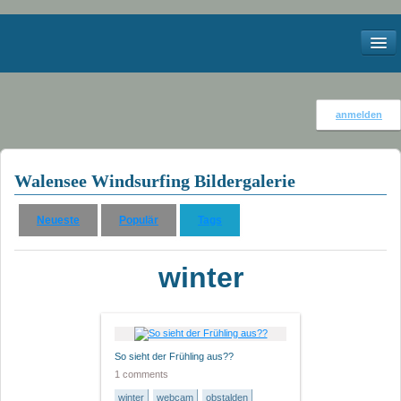
Start
anmelden
Kontakt
Impressum
Walensee Windsurfing Bildergalerie
Services
Neueste
Populär
Tags
Meteo
winter
Webcams
Windstatistik Walensee
Bilder
So sieht der Frühling aus??
1 comments
2012
winter
webcam
obstalden