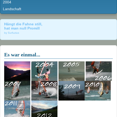
2004
Landschaft
Hängt die Fahne still,
hat man null Promill
by Surfuzius
Es war einmal...